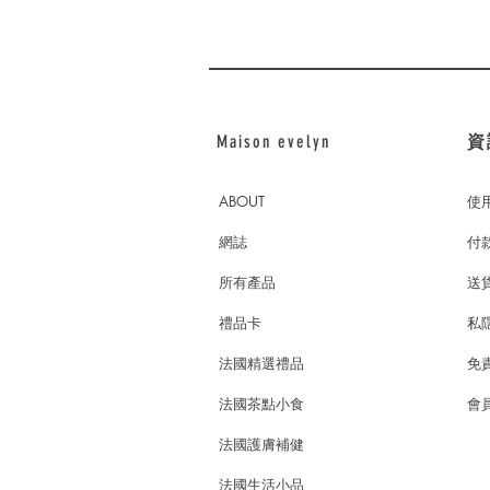
Maison evelyn
資
ABOUT
使
網誌
付
所有產品
送
禮品卡
私
法國精選禮品
免
法國茶點小食
會員
法國護膚補健
法國生活小品