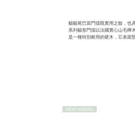
貓貓尾巴當門擋既實用之餘，也具裝飾功用。此
系列貓形門擋以法國實心山毛櫸木
是一種特別耐用的硬木，它表面
抗壓特質。山毛櫸還十分柔韌，
Reine Mère 的 “Art de 
是鏡子、書架、掛鉤還是衣帽架
物，為客廳帶來自然舒適之感。
品牌位於法國圖盧茲（Toulou
續的天然材料來設計產品，以保育
造。
NEW ARRIVAL