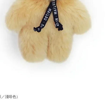
 （深啡／淺啡色）
快速瀏覽