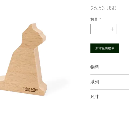
價
26.53 USD
格
數量
*
新增至購物車
物料
實心山毛櫸木
系列
Art de vivre
尺寸
12.5 × 10 × 2.7厘米