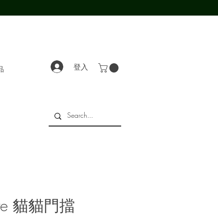
登入
品
Mère 貓貓門擋