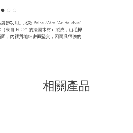
款 Reine Mère “Art de vivre”
（來自 FGD* 的法國木材）製成，山毛櫸
堅固，內裡質地細密而堅實，因而具很強的
可彎曲，所以常見於傢俱行業中。
vivre”（生活藝術）系列以日常生活小品為主題，不論
等，系列都鼓勵我們多發掘和欣賞周邊小
相關產品
se）的工作室，專門使用本地、可回收和可持
環境，他們的產品100%在法國設計和製