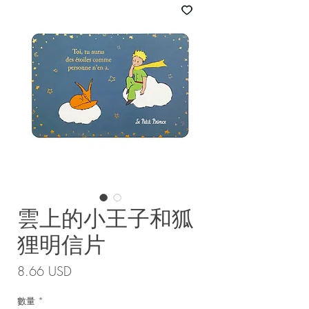
雲上的小王子和狐
狸明信片
價
8.66 USD
格
數量
*