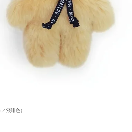
 （深啡／淺啡色）
快速瀏覽