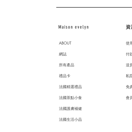
Maison evelyn
資
ABOUT
使
網誌
付
所有產品
送
禮品卡
私
法國精選禮品
免
法國茶點小食
會員
法國護膚補健
法國生活小品