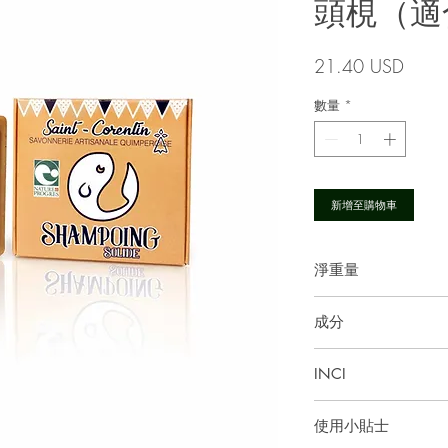
頭梘（適
價
21.40 USD
格
數量
*
新增至購物車
淨重量
80克
成分
皂化椰子油*、皂化橄
INCI
*、摩洛哥熔岩泥、
子精油*
Sodium Cocoate, Sodi
使用小貼士
Glycerin, Moroccan Lav
*源自有機成分