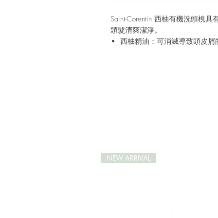
Saint-Corentin 西柚有
頭髮清爽潔淨。
西柚精油：可消滅導致頭皮屑
然；
摩洛哥火山泥：含豐富礦物，
火山泥的天然肥皂精則是強效
軟光澤；
紅泥：吸收多餘的皮脂，可在
髮，疏通毛囊，並紓緩頭皮問
如有興趣，可看看
Saint-Corentin
事。
NEW ARRIVAL