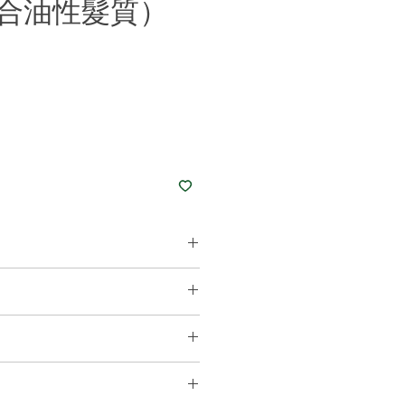
合油性髮質）
欖油*、皂化蓖麻油*、水、甘油
紅泥、橙粉*、西柚精油*、檸檬木姜
um Olivate, Sodium Castorate, Aqua,
a Clay, Illite, Cocos Nucifera Oil,