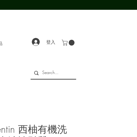
登入
品
orentin 西柚有機洗