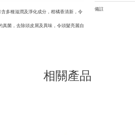
Citrus Aurantium Dulcis
洗髮後，以醋（以水稀
Litsea Cubeba Fruit Oil
備註
天然護髮素，醋的酸
機洗頭梘具有含多種滋潤及淨化成分，柑橘香清新，令
Communis Seed Oil, C
軟。以檸檬水代醋也
Saint-Corent
Linalool**
的真菌，去除頭皮屑及異味，令頭髮亮麗自
的是天然礦物，能清
熱製皂不同，冷製皂
**本身存在於精油
分中油的天然特性，
且性質温和，內含的矽和鎂能滋潤頭髮，而
清潔劑，是理想的洗頭水代替品，令頭髮柔
不去除天然油脂的情況下調理和深層清潔頭
題，非常適合油性頭髮。
相關產品
創辦人為了治療伴侶濕疹而研製番梘的故