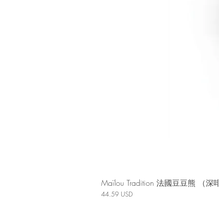
Maïlou Tradition 法國豆豆熊
價格
44.59 USD