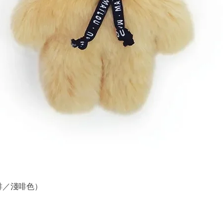
 （深啡／淺啡色）
快速瀏覽