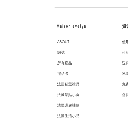
Maison evelyn
資
ABOUT
使
網誌
付
所有產品
送
禮品卡
私
法國精選禮品
免
法國茶點小食
會員
法國護膚補健
法國生活小品