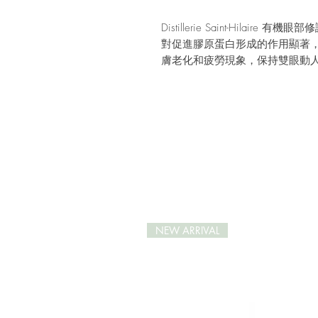
Distillerie Saint-Hila
對促進膠原蛋白形成的作用顯著
膚老化和疲勞現象，保持雙眼動
此有機眼霜含多種天然活性成分
有機玫瑰草（馬丁香）和薰衣
益處莫大；
有機荷荷巴油、牛油果油、甜
衰老。
此產品貼有 Ecocert* 的 "Cos
源，並證明成分源自有機耕種。
NEW ARRIVAL
*乃有機認證機構，具機構標籤
如有興趣，可看看這篇關於
Disti
Hilaire）
的詳細介紹。