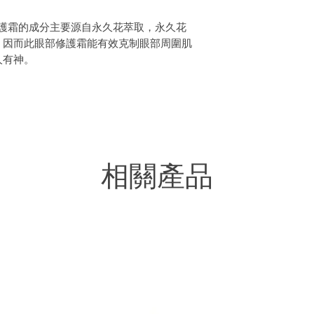
Fir), Cetearyl alcohol,
Simmondsia chinensis o
外敷用，不建議6歲
ire 有機眼部修護霜的成分主要源自永久花萃取，永久花
gratissima oil unsapon
，因而此眼部修護霜能有效克制眼部周圍肌
xanthan gum, Sodium s
人有神。
italicum oil* (Helichr
(Palmarosa), Lactic aci
，其中包括：
Limonene**, Farnesol
Citral**
草精油，兩款精油香味悅人，並對修護皮膚
*源自有機耕種
杏仁油和瓊崖海棠油，常用於肌膚再生和抗
**本身存在於精油
相關產品
mos Organic" 有機護膚品標籤，確保成分來
99.40%成分源自天然
85.43%成分源自有
之產品均以有機農業的材料製成。
llerie Saint-Hilaire（原本名為 De Saint