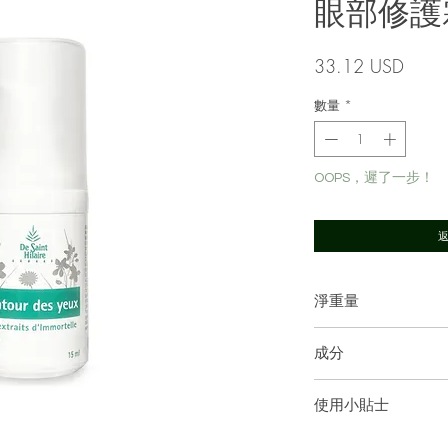
眼部修護
價
33.12 USD
格
數量
*
OOPS，遲了一步！
淨重量
15毫升
成分
Hamamelis virginiana 
使用小貼士
italicum water* (Helich
Prunus dulcis oil*(Swee
早晚使用，以眼霜輕