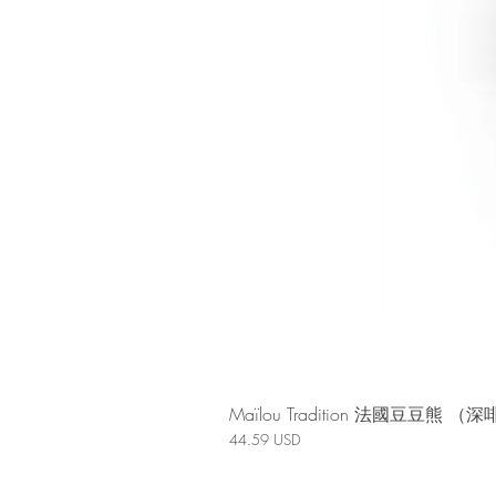
Maïlou Tradition 法國豆豆熊
價格
44.59 USD