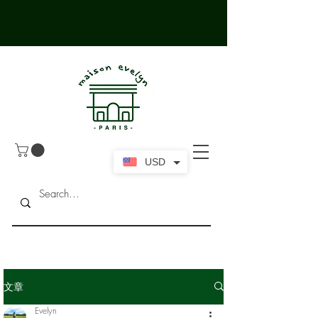
USD
文章
Evelyn