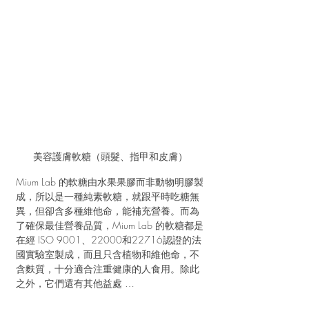
美容護膚軟糖（頭髮、指甲和皮膚）
Mium Lab 的軟糖由水果果膠而非動物明膠製
成，所以是一種純素軟糖，就跟平時吃糖無
異，但卻含多種維他命，能補充營養。而為
了確保最佳營養品質，Mium Lab 的軟糖都是
在經 ISO 9001、22000和22716認證的法
國實驗室製成，而且只含植物和維他命，不
含麩質，十分適合注重健康的人食用。除此
之外，它們還有其他益處 …