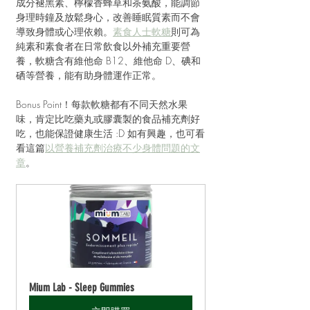
成分褪黑素、檸檬香蜂草和茶氨酸，能調節
身理時鐘及放鬆身心，改善睡眠質素而不會
導致身體或心理依賴。
素食人士軟糖
則可為
純素和素食者在日常飲食以外補充重要營
養，軟糖含有維他命 B12、維他命 D、碘和
硒等營養，能有助身體運作正常。
Bonus Point！每款軟糖都有不同天然水果
味，肯定比吃藥丸或膠囊製的食品補充劑好
吃，也能保證健康生活 :D 如有興趣，也可看
看這篇
以營養補充劑治療不少身體問題的文
章
。
Mium Lab - Sleep Gummies