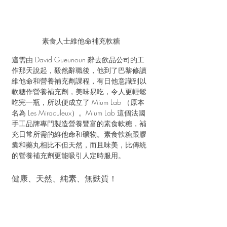
素食人士維他命補充軟糖
這需由 David Gueunoun 辭去飲品公司的工
作那天說起，毅然辭職後，他到了巴黎修讀
維他命和營養補充劑課程，有日他意識到以
軟糖作營養補充劑，美味易吃，令人更輕鬆
吃完一瓶，所以便成立了 Mium Lab （原本
名為 Les Miraculeux）。Mium Lab 這個法國
手工品牌專門製造營養豐富的素食軟糖，補
充日常所需的維他命和礦物。素食軟糖跟膠
囊和藥丸相比不但天然，而且味美，比傳統
的營養補充劑更能吸引人定時服用。
健康、天然、純素、無麩質！