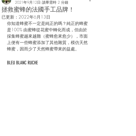
2021年9月12日
讀畢需時 2 分鐘
拯救蜜蜂的法國手工品牌！
已更新：
2022年6月13日
你知道蜂蜜不一定是純正的嗎？純正的蜂蜜
是100% 由蜜蜂從花蜜中轉化而成，但由於
採集蜂蜜越來越難（蜜蜂愈來愈少），市面
上便有一些蜂蜜添加了其他雜質，模仿天然
蜂蜜，因而少了天然蜂蜜帶來的益處。
BLEU BLANC RUCHE