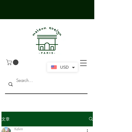
USD
文章
Kelvin