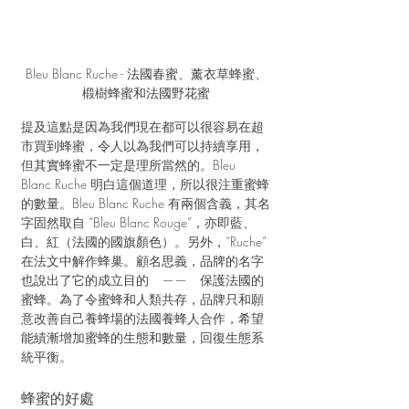
Bleu Blanc Ruche - 法國春蜜、薰衣草蜂蜜、
椴樹蜂蜜和法國野花蜜
提及這點是因為我們現在都可以很容易在超
市買到蜂蜜，令人以為我們可以持續享用，
但其實蜂蜜不一定是理所當然的。Bleu 
Blanc Ruche 明白這個道理，所以很注重蜜蜂
的數量。Bleu Blanc Ruche 有兩個含義，其名
字固然取自 “Bleu Blanc Rouge”，亦即藍、
白、紅（法國的國旗顏色）。另外，“Ruche” 
在法文中解作蜂巢。顧名思義，品牌的名字
也說出了它的成立目的　——　保護法國的
蜜蜂。為了令蜜蜂和人類共存，品牌只和願
意改善自己養蜂場的法國養蜂人合作，希望
能績漸增加蜜蜂的生態和數量，回復生態系
統平衡。
蜂蜜的好處