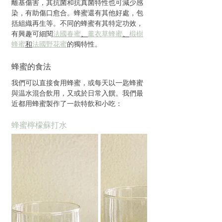
離基傷害，其抗菌和抗真菌特性也可減少感
染，有助傷口愈合。蜂蜜還有其他好處，包
括組織再生等。不同的蜂蜜有其特定功效，
有興趣可細閱
法國春蜜
、
薰衣草蜂蜜
、
椴樹
蜂蜜
和
法國野花蜜
的獨特性。
蜂蜜的食法
我們可以直接食用蜂蜜，或每天以一匙蜂蜜
與温水混合飲用，又或於日常入饌。我們最
近都用蜂蜜製作了一款特飲和小吃：
蜂蜜檸檬蘇打水